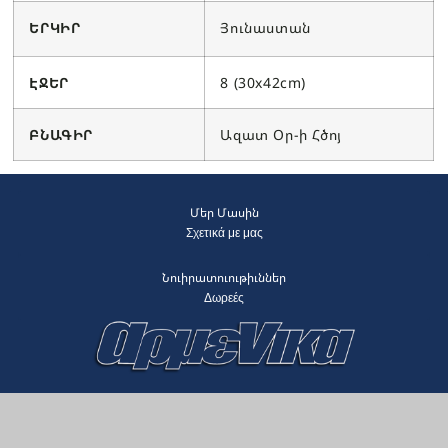
ԵՐԿԻՐ
Յունաստան
ԷՋԵՐ
8 (30x42cm)
ԲՆԱԳԻՐ
Ազատ Օր-ի Հծոյ
Մեր Մասին
Σχετικά με μας
Նուիրատուութիւններ
Δωρεές