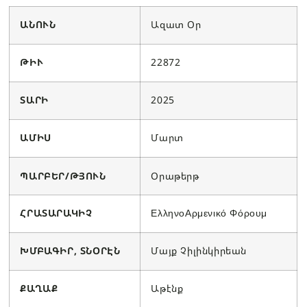
ԱՆՈՒՆ
Ազատ Օր
ԹԻՒ
22872
ՏԱՐԻ
2025
ԱՄԻՍ
Մարտ
ՊԱՐԲԵՐ/ԹՅՈՒՆ
Օրաթերթ
ՀՐԱՏԱՐԱԿԻՉ
ΕλληνοΑρμενικό Φόρουμ
ԽՄԲԱԳԻՐ, ՏՆՕՐԷՆ
Մայք Չիլինկիրեան
ՔԱՂԱՔ
Աթէնք