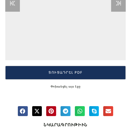
ՑՈՒՑԱԴՐԵԼ PDF
Փոխանցել այս էջը
ՆԿԱՐԱԳՐՈՒԹԻՒՆ