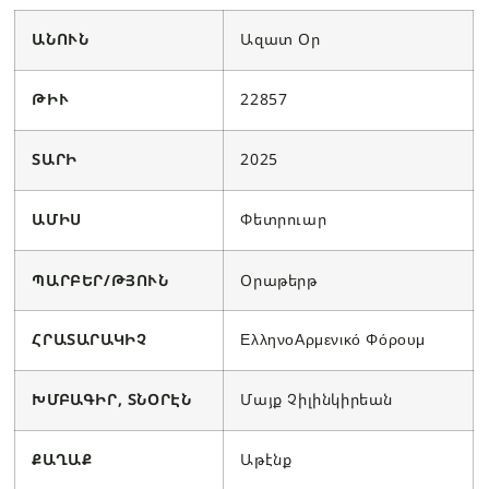
ԱՆՈՒՆ
Ազատ Օր
ԹԻՒ
22857
ՏԱՐԻ
2025
ԱՄԻՍ
Փետրուար
ՊԱՐԲԵՐ/ԹՅՈՒՆ
Օրաթերթ
ՀՐԱՏԱՐԱԿԻՉ
ΕλληνοΑρμενικό Φόρουμ
ԽՄԲԱԳԻՐ, ՏՆՕՐԷՆ
Մայք Չիլինկիրեան
ՔԱՂԱՔ
Աթէնք