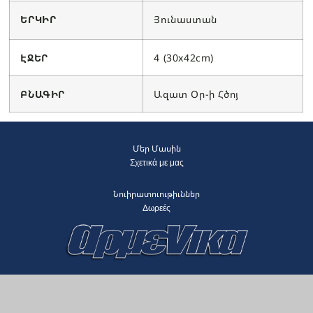
ԵՐԿԻՐ
Յունաստան
ԷՋԵՐ
4 (30x42cm)
ԲՆԱԳԻՐ
Ազատ Օր-ի Հծոյ
Մեր Մասին
Σχετικά με μας
Նուիրատուութիւններ
Δωρεές