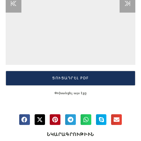
ՑՈՒՑԱԴՐԵԼ PDF
Փոխանցել այս էջը
ՆԿԱՐԱԳՐՈՒԹԻՒՆ