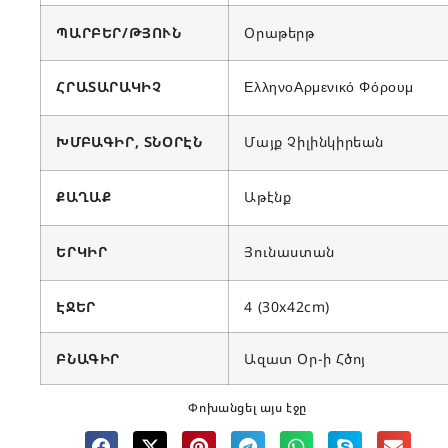
ՊԱՐԲԵՐ/ԹՅՈՒՆ
Օրաթերթ
ՀՐԱՏԱՐԱԿԻՉ
ΕλληνοΑρμενικό Φόρουμ
ԽՄԲԱԳԻՐ, ՏՆՕՐԷՆ
Մայք Չիլինկիրեան
ՔԱՂԱՔ
Աթէնք
ԵՐԿԻՐ
Յունաստան
ԷՋԵՐ
4 (30x42cm)
ԲՆԱԳԻՐ
Ազատ Օր-ի Հծոյ
Փոխանցել այս էջը