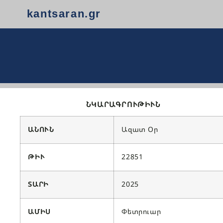
kantsaran.gr
ՆԿԱՐԱԳՐՈՒԹԻՒՆ
ԱՆՈՒՆ
Ազատ Օր
ԹԻՒ
22851
ՏԱՐԻ
2025
ԱՄԻՍ
Փետրուար