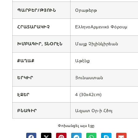
ՊԱՐԲԵՐ/ԹՅՈՒՆ
Օրաթերթ
ՀՐԱՏԱՐԱԿԻՉ
ΕλληνοΑρμενικό Φόρουμ
ԽՄԲԱԳԻՐ, ՏՆՕՐԷՆ
Մայք Չիլինկիրեան
ՔԱՂԱՔ
Աթէնք
ԵՐԿԻՐ
Յունաստան
ԷՋԵՐ
4 (30x42cm)
ԲՆԱԳԻՐ
Ազատ Օր-ի Հծոյ
Փոխանցել այս էջը