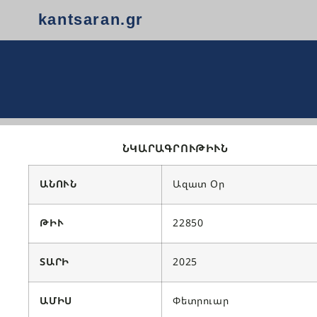
kantsaran.gr
ՆԿԱՐԱԳՐՈՒԹԻՒՆ
ԱՆՈՒՆ
Ազատ Օր
ԹԻՒ
22850
ՏԱՐԻ
2025
ԱՄԻՍ
Փետրուար