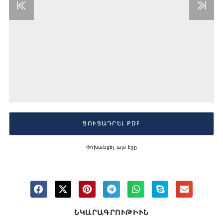
ՑՈՒՑԱԴՐԵԼ PDF
Փոխանցել այս էջը
ՆԿԱՐԱԳՐՈՒԹԻՒՆ