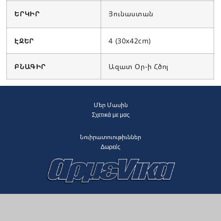
ԵՐԿԻՐ
Յունաստան
ԷՋԵՐ
4 (30x42cm)
ԲՆԱԳԻՐ
Ազատ Օր-ի Հծոյ
Մեր Մասին
Σχετικά με μας
Նուիրատուութիւններ
Δωρεές