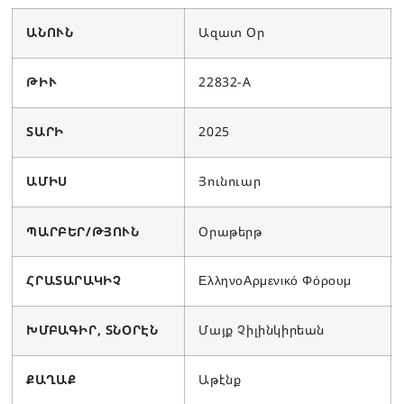
ԱՆՈՒՆ
Ազատ Օր
ԹԻՒ
22832-A
ՏԱՐԻ
2025
ԱՄԻՍ
Յունուար
ՊԱՐԲԵՐ/ԹՅՈՒՆ
Օրաթերթ
ՀՐԱՏԱՐԱԿԻՉ
ΕλληνοΑρμενικό Φόρουμ
ԽՄԲԱԳԻՐ, ՏՆՕՐԷՆ
Մայք Չիլինկիրեան
ՔԱՂԱՔ
Աթէնք