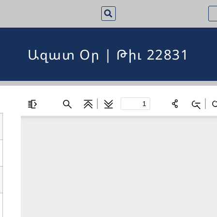
Ազատ Օր | Թիւ 22831