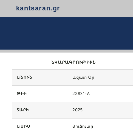
kantsaran.gr
ՆԿԱՐԱԳՐՈՒԹԻՒՆ
ԱՆՈՒՆ
Ազատ Օր
ԹԻՒ
22831-A
ՏԱՐԻ
2025
ԱՄԻՍ
Յունուար