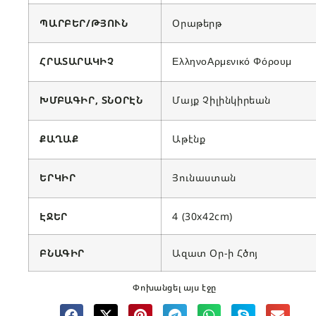
ՊԱՐԲԵՐ/ԹՅՈՒՆ
Օրաթերթ
ՀՐԱՏԱՐԱԿԻՉ
ΕλληνοΑρμενικό Φόρουμ
ԽՄԲԱԳԻՐ, ՏՆՕՐԷՆ
Մայք Չիլինկիրեան
ՔԱՂԱՔ
Աթէնք
ԵՐԿԻՐ
Յունաստան
ԷՋԵՐ
4 (30x42cm)
ԲՆԱԳԻՐ
Ազատ Օր-ի Հծոյ
Փոխանցել այս էջը