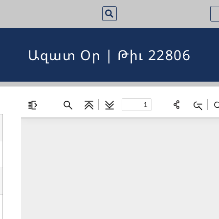
Ազատ Օր | Թիւ 22806