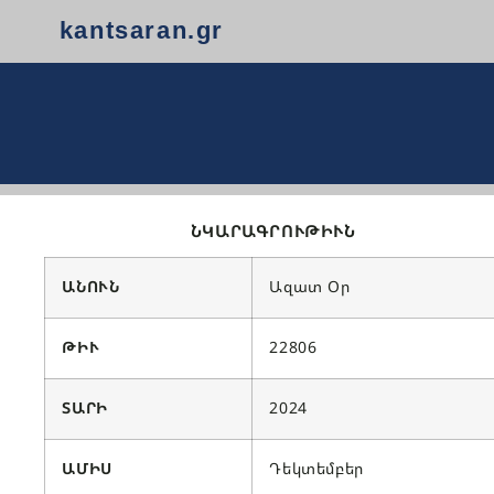
kantsaran.gr
ՆԿԱՐԱԳՐՈՒԹԻՒՆ
ԱՆՈՒՆ
Ազատ Օր
ԹԻՒ
22806
ՏԱՐԻ
2024
ԱՄԻՍ
Դեկտեմբեր