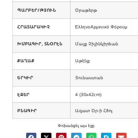
ՊԱՐԲԵՐ/ԹՅՈՒՆ
Օրաթերթ
ՀՐԱՏԱՐԱԿԻՉ
ΕλληνοΑρμενικό Φόρουμ
ԽՄԲԱԳԻՐ, ՏՆՕՐԷՆ
Մայք Չիլինկիրեան
ՔԱՂԱՔ
Աթէնք
ԵՐԿԻՐ
Յունաստան
ԷՋԵՐ
4 (30x42cm)
ԲՆԱԳԻՐ
Ազատ Օր-ի Հծոյ
Փոխանցել այս էջը