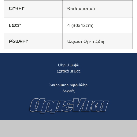
ԵՐԿԻՐ
Յունաստան
ԷՋԵՐ
4 (30x42cm)
ԲՆԱԳԻՐ
Ազատ Օր-ի Հծոյ
Մեր Մասին
Σχετικά με μας
Նուիրատուութիւններ
Δωρεές