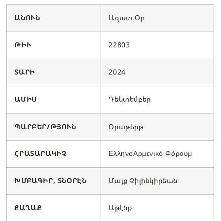
ԱՆՈՒՆ
Ազատ Օր
ԹԻՒ
22803
ՏԱՐԻ
2024
ԱՄԻՍ
Դեկտեմբեր
ՊԱՐԲԵՐ/ԹՅՈՒՆ
Օրաթերթ
ՀՐԱՏԱՐԱԿԻՉ
ΕλληνοΑρμενικό Φόρουμ
ԽՄԲԱԳԻՐ, ՏՆՕՐԷՆ
Մայք Չիլինկիրեան
ՔԱՂԱՔ
Աթէնք