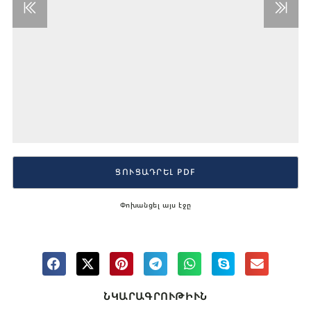
ՑՈՒՑԱԴՐԵԼ PDF
Փոխանցել այս էջը
ՆԿԱՐԱԳՐՈՒԹԻՒՆ