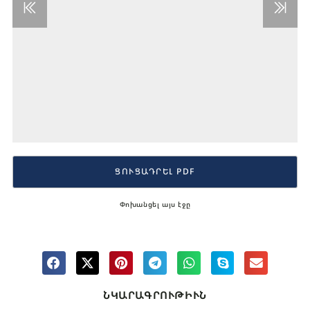
ՑՈՒՑԱԴՐԵԼ PDF
Փոխանցել այս էջը
ՆԿԱՐԱԳՐՈՒԹԻՒՆ