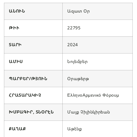
ԱՆՈՒՆ
Ազատ Օր
ԹԻՒ
22795
ՏԱՐԻ
2024
ԱՄԻՍ
Նոյեմբեր
ՊԱՐԲԵՐ/ԹՅՈՒՆ
Օրաթերթ
ՀՐԱՏԱՐԱԿԻՉ
ΕλληνοΑρμενικό Φόρουμ
ԽՄԲԱԳԻՐ, ՏՆՕՐԷՆ
Մայք Չիլինկիրեան
ՔԱՂԱՔ
Աթէնք