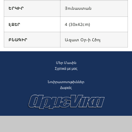
ԵՐԿԻՐ
Յունաստան
ԷՋԵՐ
4 (30x42cm)
ԲՆԱԳԻՐ
Ազատ Օր-ի Հծոյ
Մեր Մասին
Σχετικά με μας
Նուիրատուութիւններ
Δωρεές