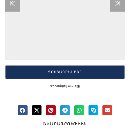
ՑՈՒՑԱԴՐԵԼ PDF
Փոխանցել այս էջը
ՆԿԱՐԱԳՐՈՒԹԻՒՆ