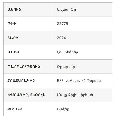
ԱՆՈՒՆ
Ազատ Օր
ԹԻՒ
22775
ՏԱՐԻ
2024
ԱՄԻՍ
Հոկտեմբեր
ՊԱՐԲԵՐ/ԹՅՈՒՆ
Օրաթերթ
ՀՐԱՏԱՐԱԿԻՉ
ΕλληνοΑρμενικό Φόρουμ
ԽՄԲԱԳԻՐ, ՏՆՕՐԷՆ
Մայք Չիլինկիրեան
ՔԱՂԱՔ
Աթէնք