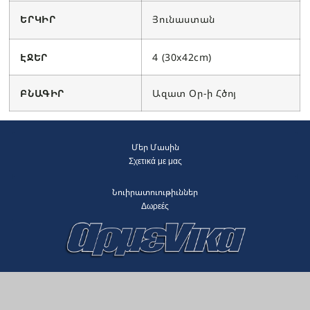
ԵՐԿԻՐ
Յունաստան
ԷՋԵՐ
4 (30x42cm)
ԲՆԱԳԻՐ
Ազատ Օր-ի Հծոյ
Մեր Մասին
Σχετικά με μας
Նուիրատուութիւններ
Δωρεές