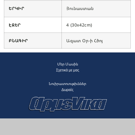
ԵՐԿԻՐ
Յունաստան
ԷՋԵՐ
4 (30x42cm)
ԲՆԱԳԻՐ
Ազատ Օր-ի Հծոյ
Մեր Մասին
Σχετικά με μας
Նուիրատուութիւններ
Δωρεές