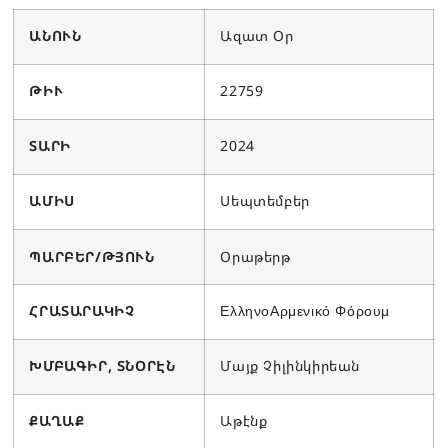
ԱՆՈՒՆ
Ազատ Օր
ԹԻՒ
22759
ՏԱՐԻ
2024
ԱՄԻՍ
Սեպտեմբեր
ՊԱՐԲԵՐ/ԹՅՈՒՆ
Օրաթերթ
ՀՐԱՏԱՐԱԿԻՉ
ΕλληνοΑρμενικό Φόρουμ
ԽՄԲԱԳԻՐ, ՏՆՕՐԷՆ
Մայք Չիլինկիրեան
ՔԱՂԱՔ
Աթէնք