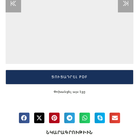
ՑՈՒՑԱԴՐԵԼ PDF
Փոխանցել այս էջը
ՆԿԱՐԱԳՐՈՒԹԻՒՆ