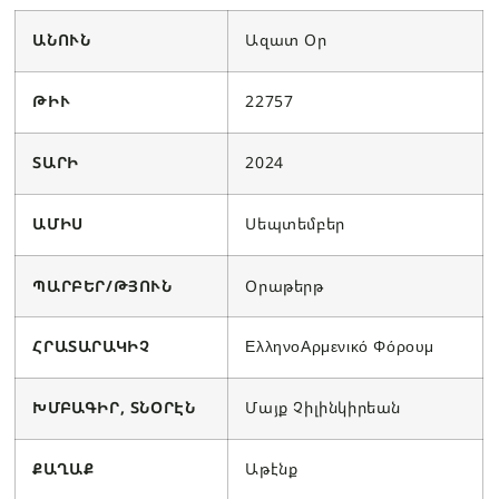
ԱՆՈՒՆ
Ազատ Օր
ԹԻՒ
22757
ՏԱՐԻ
2024
ԱՄԻՍ
Սեպտեմբեր
ՊԱՐԲԵՐ/ԹՅՈՒՆ
Օրաթերթ
ՀՐԱՏԱՐԱԿԻՉ
ΕλληνοΑρμενικό Φόρουμ
ԽՄԲԱԳԻՐ, ՏՆՕՐԷՆ
Մայք Չիլինկիրեան
ՔԱՂԱՔ
Աթէնք