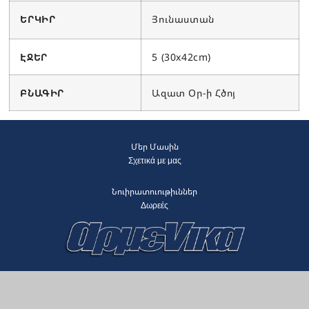
ԵՐԿԻՐ
Յունաստան
ԷՋԵՐ
5 (30x42cm)
ԲՆԱԳԻՐ
Ազատ Օր-ի Հծոյ
Մեր Մասին
Σχετικά με μας
Նուիրատուութիւններ
Δωρεές