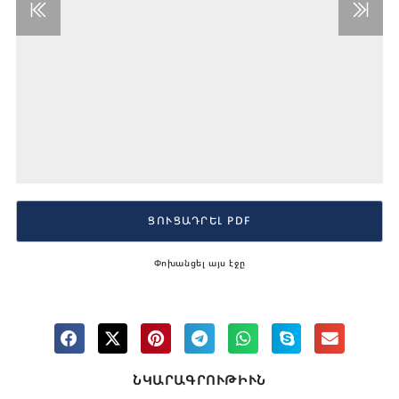
ՑՈՒՑԱԴՐԵԼ PDF
Փոխանցել այս էջը
ՆԿԱՐԱԳՐՈՒԹԻՒՆ