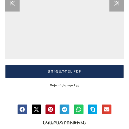
ՑՈՒՑԱԴՐԵԼ PDF
Փոխանցել այս էջը
ՆԿԱՐԱԳՐՈՒԹԻՒՆ