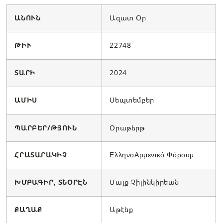
ԱՆՈՒՆ
Ազատ Օր
ԹԻՒ
22748
ՏԱՐԻ
2024
ԱՄԻՍ
Սեպտեմբեր
ՊԱՐԲԵՐ/ԹՅՈՒՆ
Օրաթերթ
ՀՐԱՏԱՐԱԿԻՉ
ΕλληνοΑρμενικό Φόρουμ
ԽՄԲԱԳԻՐ, ՏՆՕՐԷՆ
Մայք Չիլինկիրեան
ՔԱՂԱՔ
Աթէնք