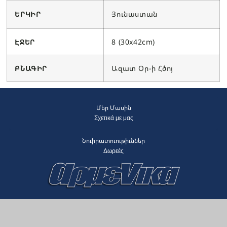
ԵՐԿԻՐ
Յունաստան
ԷՋԵՐ
8 (30x42cm)
ԲՆԱԳԻՐ
Ազատ Օր-ի Հծոյ
Մեր Մասին
Σχετικά με μας
Նուիրատուութիւններ
Δωρεές