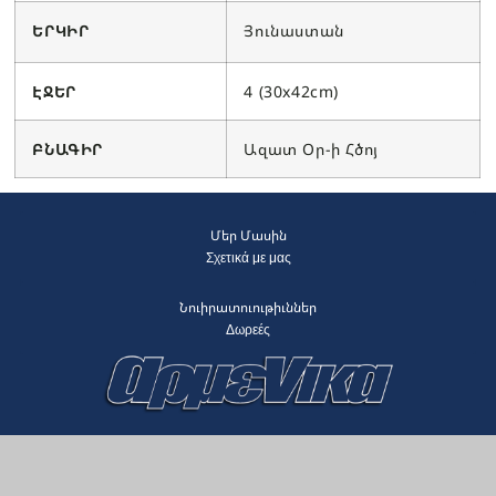
ԵՐԿԻՐ
Յունաստան
ԷՋԵՐ
4 (30x42cm)
ԲՆԱԳԻՐ
Ազատ Օր-ի Հծոյ
Մեր Մասին
Σχετικά με μας
Նուիրատուութիւններ
Δωρεές