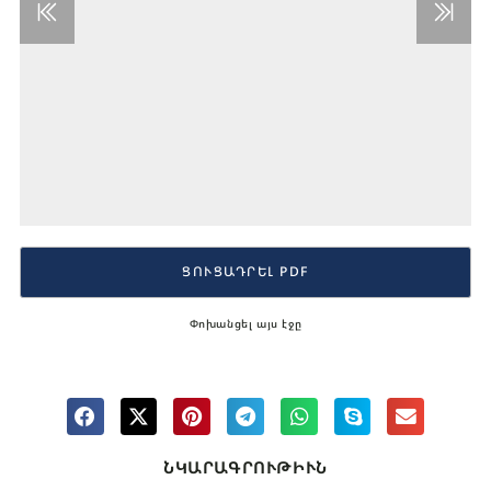
ՑՈՒՑԱԴՐԵԼ PDF
Փոխանցել այս էջը
ՆԿԱՐԱԳՐՈՒԹԻՒՆ