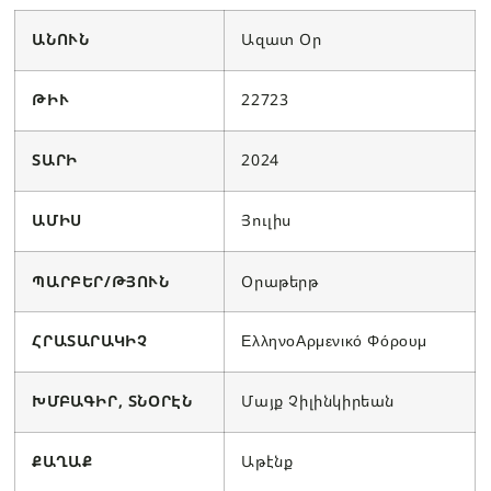
ԱՆՈՒՆ
Ազատ Օր
ԹԻՒ
22723
ՏԱՐԻ
2024
ԱՄԻՍ
Յուլիս
ՊԱՐԲԵՐ/ԹՅՈՒՆ
Օրաթերթ
ՀՐԱՏԱՐԱԿԻՉ
ΕλληνοΑρμενικό Φόρουμ
ԽՄԲԱԳԻՐ, ՏՆՕՐԷՆ
Մայք Չիլինկիրեան
ՔԱՂԱՔ
Աթէնք