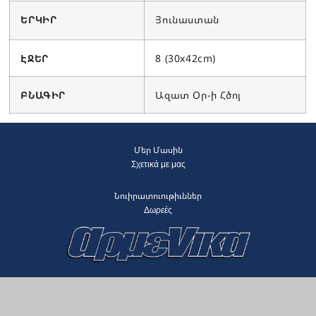
ԵՐԿԻՐ
Յունաստան
ԷՋԵՐ
8 (30x42cm)
ԲՆԱԳԻՐ
Ազատ Օր-ի Հծոյ
Մեր Մասին
Σχετικά με μας
Նուիրատուութիւններ
Δωρεές