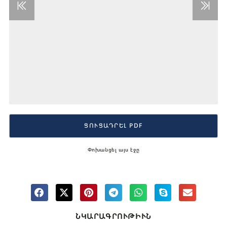
ՑՈՒՑԱԴՐԵԼ PDF
Փոխանցել այս էջը
ՆԿԱՐԱԳՐՈՒԹԻՒՆ