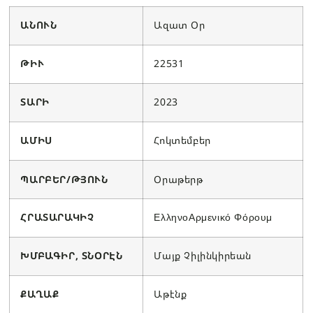
ԱՆՈՒՆ
Ազատ Օր
ԹԻՒ
22531
ՏԱՐԻ
2023
ԱՄԻՍ
Հոկտեմբեր
ՊԱՐԲԵՐ/ԹՅՈՒՆ
Օրաթերթ
ՀՐԱՏԱՐԱԿԻՉ
ΕλληνοΑρμενικό Φόρουμ
ԽՄԲԱԳԻՐ, ՏՆՕՐԷՆ
Մայք Չիլինկիրեան
ՔԱՂԱՔ
Աթէնք