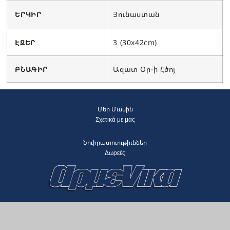
ԵՐԿԻՐ
Յունաստան
ԷՋԵՐ
3 (30x42cm)
ԲՆԱԳԻՐ
Ազատ Օր-ի Հծոյ
Մեր Մասին
Σχετικά με μας
Նուիրատուութիւններ
Δωρεές