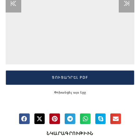
ՑՈՒՑԱԴՐԵԼ PDF
Փոխանցել այս էջը
ՆԿԱՐԱԳՐՈՒԹԻՒՆ