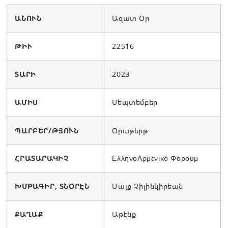
ԱՆՈՒՆ
Ազատ Օր
ԹԻՒ
22516
ՏԱՐԻ
2023
ԱՄԻՍ
Սեպտեմբեր
ՊԱՐԲԵՐ/ԹՅՈՒՆ
Օրաթերթ
ՀՐԱՏԱՐԱԿԻՉ
ΕλληνοΑρμενικό Φόρουμ
ԽՄԲԱԳԻՐ, ՏՆՕՐԷՆ
Մայք Չիլինկիրեան
ՔԱՂԱՔ
Աթէնք