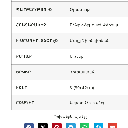
ՊԱՐԲԵՐ/ԹՅՈՒՆ
Օրաթերթ
ՀՐԱՏԱՐԱԿԻՉ
ΕλληνοΑρμενικό Φόρουμ
ԽՄԲԱԳԻՐ, ՏՆՕՐԷՆ
Մայք Չիլինկիրեան
ՔԱՂԱՔ
Աթէնք
ԵՐԿԻՐ
Յունաստան
ԷՋԵՐ
8 (30x42cm)
ԲՆԱԳԻՐ
Ազատ Օր-ի Հծոյ
Փոխանցել այս էջը