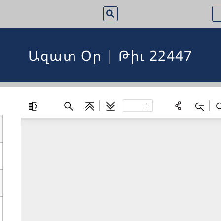
Ազատ Օր | Թիւ 22447