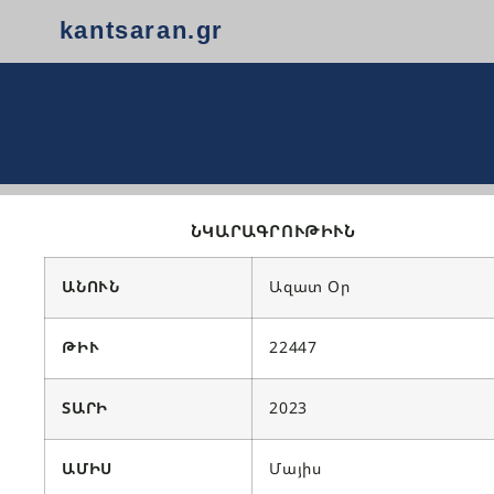
kantsaran.gr
ՆԿԱՐԱԳՐՈՒԹԻՒՆ
ԱՆՈՒՆ
Ազատ Օր
ԹԻՒ
22447
ՏԱՐԻ
2023
ԱՄԻՍ
Մայիս