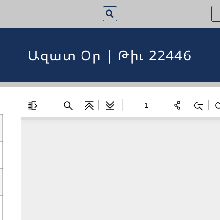
Ազատ Օր | Թիւ 22446