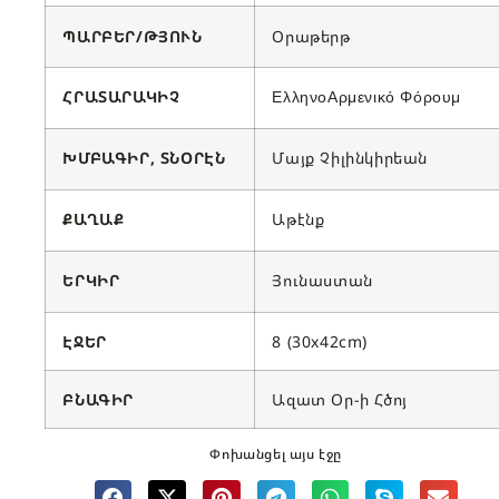
ՊԱՐԲԵՐ/ԹՅՈՒՆ
Օրաթերթ
ՀՐԱՏԱՐԱԿԻՉ
ΕλληνοΑρμενικό Φόρουμ
ԽՄԲԱԳԻՐ, ՏՆՕՐԷՆ
Մայք Չիլինկիրեան
ՔԱՂԱՔ
Աթէնք
ԵՐԿԻՐ
Յունաստան
ԷՋԵՐ
8 (30x42cm)
ԲՆԱԳԻՐ
Ազատ Օր-ի Հծոյ
Փոխանցել այս էջը