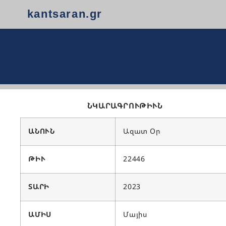
kantsaran.gr
ՆԿԱՐԱԳՐՈՒԹԻՒՆ
ԱՆՈՒՆ
Ազատ Օր
ԹԻՒ
22446
ՏԱՐԻ
2023
ԱՄԻՍ
Մայիս