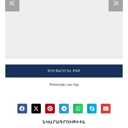
ՑՈՒՑԱԴՐԵԼ PDF
Փոխանցել այս էջը
ՆԿԱՐԱԳՐՈՒԹԻՒՆ