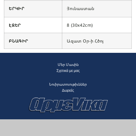
ԵՐԿԻՐ
Յունաստան
ԷՋԵՐ
8 (30x42cm)
ԲՆԱԳԻՐ
Ազատ Օր-ի Հծոյ
Մեր Մասին
Σχετικά με μας
Նուիրատուութիւններ
Δωρεές