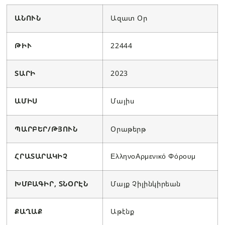
ԱՆՈՒՆ
Ազատ Օր
ԹԻՒ
22444
ՏԱՐԻ
2023
ԱՄԻՍ
Մայիս
ՊԱՐԲԵՐ/ԹՅՈՒՆ
Օրաթերթ
ՀՐԱՏԱՐԱԿԻՉ
ΕλληνοΑρμενικό Φόρουμ
ԽՄԲԱԳԻՐ, ՏՆՕՐԷՆ
Մայք Չիլինկիրեան
ՔԱՂԱՔ
Աթէնք