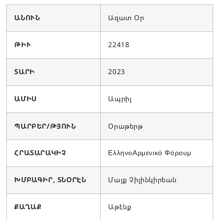
ԱՆՈՒՆ
Ազատ Օր
ԹԻՒ
22418
ՏԱՐԻ
2023
ԱՄԻՍ
Ապրիլ
ՊԱՐԲԵՐ/ԹՅՈՒՆ
Օրաթերթ
ՀՐԱՏԱՐԱԿԻՉ
ΕλληνοΑρμενικό Φόρουμ
ԽՄԲԱԳԻՐ, ՏՆՕՐԷՆ
Մայք Չիլինկիրեան
ՔԱՂԱՔ
Աթէնք