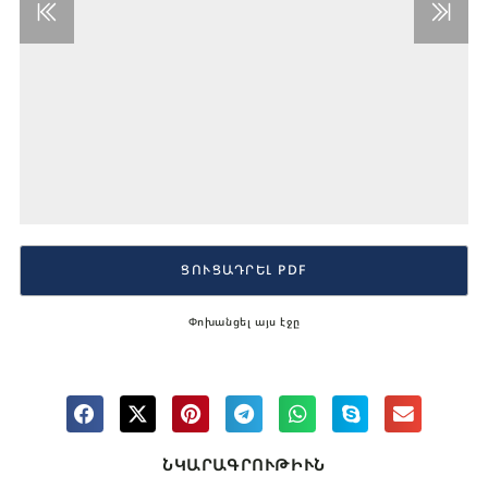
ՑՈՒՑԱԴՐԵԼ PDF
Փոխանցել այս էջը
ՆԿԱՐԱԳՐՈՒԹԻՒՆ