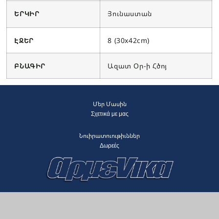
ԵՐԿԻՐ
Յունաստան
ԷՋԵՐ
8 (30x42cm)
ԲՆԱԳԻՐ
Ազատ Օր-ի Հծոյ
Մեր Մասին
Σχετικά με μας
Նուիրատուութիւններ
Δωρεές