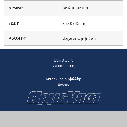
ԵՐԿԻՐ
Յունաստան
ԷՋԵՐ
8 (30x42cm)
ԲՆԱԳԻՐ
Ազատ Օր-ի Հծոյ
Մեր Մասին
Σχετικά με μας
Նուիրատուութիւններ
Δωρεές