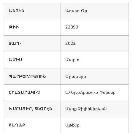
ԱՆՈՒՆ
Ազատ Օր
ԹԻՒ
22390
ՏԱՐԻ
2023
ԱՄԻՍ
Մարտ
ՊԱՐԲԵՐ/ԹՅՈՒՆ
Օրաթերթ
ՀՐԱՏԱՐԱԿԻՉ
ΕλληνοΑρμενικό Φόρουμ
ԽՄԲԱԳԻՐ, ՏՆՕՐԷՆ
Մայք Չիլինկիրեան
ՔԱՂԱՔ
Աթէնք