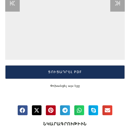
ՑՈՒՑԱԴՐԵԼ PDF
Փոխանցել այս էջը
ՆԿԱՐԱԳՐՈՒԹԻՒՆ