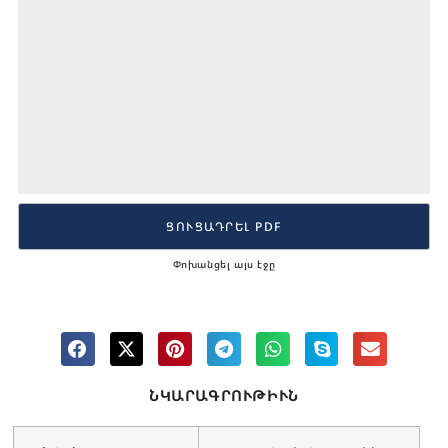
ՑՈՒՑԱԴՐԵԼ PDF
Փոխանցել այս էջը
ՆԿԱՐԱԳՐՈՒԹԻՒՆ