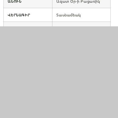
ԱՆՈՒՆ
Ազատ Օր-ի Բացառիկ
ՎԵՐՆԱԳԻՐ
Տասնամեակ
ՏԱՐԻ
2012
ՀՐԱՏԱՐԱԿԻՉ
–
ԽՄԲԱԳԻՐ
Հռիփսիմէ Յարութիւնեան
ՏՊԱՐԱՆ
–
ՔԱՂԱՔ
Աթէնք
ԵՐԿԻՐ
Յունաստան
ԷՋԵՐ
80 (21×29.7cm)