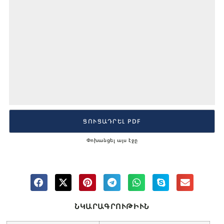
ՑՈՒՑԱԴՐԵԼ PDF
Փոխանցել այս էջը
ՆԿԱՐԱԳՐՈՒԹԻՒՆ