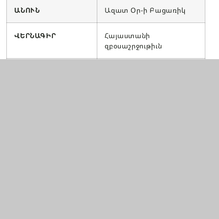
ԱՆՈՒՆ
Ազատ Օր-ի Բացառիկ
ՎԵՐՆԱԳԻՐ
Հայաստանի
զբօսաշրջութիւն
ՏԱՐԻ
2010
ՀՐԱՏԱՐԱԿԻՉ
–
ԽՄԲԱԳԻՐ
Հռիփսիմէ Յարութիւնեան
ՏՊԱՐԱՆ
–
ՔԱՂԱՔ
Աթէնք
ԵՐԿԻՐ
Յունաստան