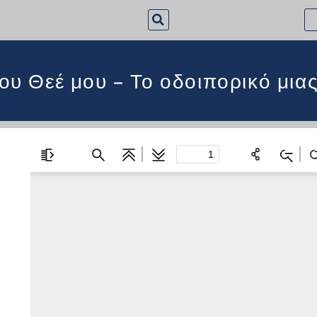
ου Θεέ μου – Το οδοιπορικό μια