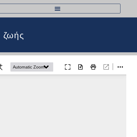
ς ζωής