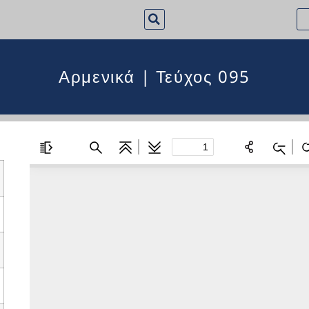
Αρμενικά | Τεύχος 095